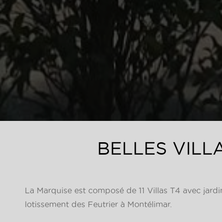
BELLES VILL
La Marquise est composé de 11 Villas T4 avec jardin
lotissement des Feutrier à Montélimar.