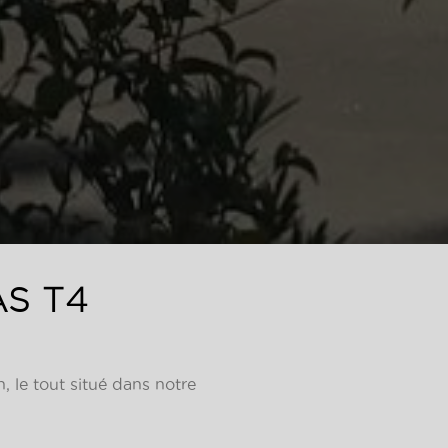
AS T4
, le tout situé dans notre