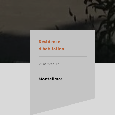
Résidence
d'habitation
Villas type T4
Montélimar