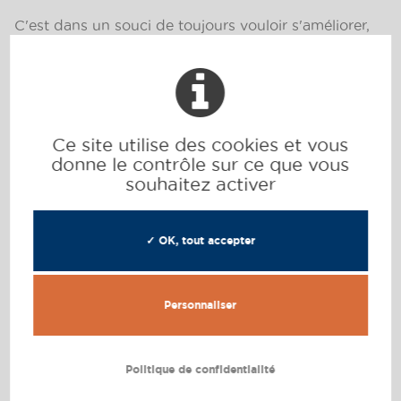
C'est dans un souci de toujours vouloir s'améliorer,
mais aussi afin de répondre au mieux à des degrés
d'exigences élevés, que nous avons créé la marque
R/LOUNGE
qui propose :
Ce site utilise des cookies et vous
donne le contrôle sur ce que vous
Une architecture
souhaitez activer
distinguée
Un emplacement privilégié
✓ OK, tout accepter
Un accompagnement personnalisé
Personnaliser
Des prestations d'exception
Politique de confidentialité