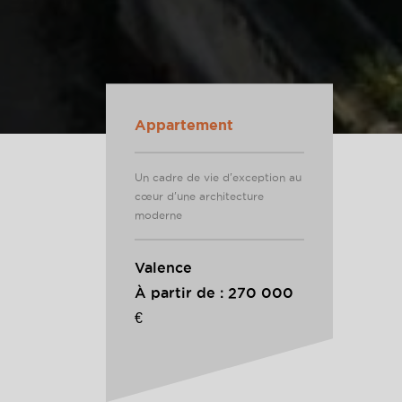
Appartement
Un cadre de vie d'exception au
cœur d'une architecture
moderne
Valence
À partir de : 270 000
€