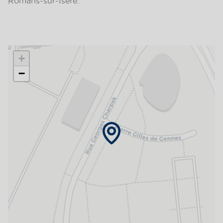
Romans-sur-Isère.
+
−