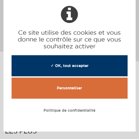
Une
grande terrasse extérieure
avec vue sur
le Vercors
Un ensemble commun de boîtes aux lettres
Ce site utilise des cookies et vous
donne le contrôle sur ce que vous
souhaitez activer
✓ OK, tout accepter
UN EMPLACEMENT IDÉAL
Personnaliser
Proche
de la gare
Rovaltain TGV
Proche
de la
sortie d'autoroute
Politique de confidentialité
LES PLUS