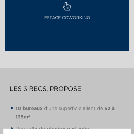
ESPACE COWORKING
LES 3 BECS, PROPOSE
10 bureaux
d'une superficie allant de
52 à
135m²
Une
salle de réunion partagée