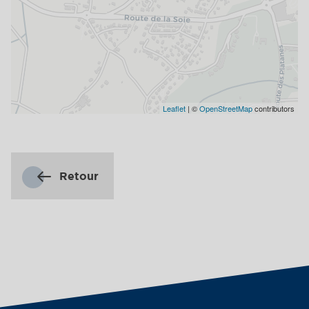
Leaflet
| ©
OpenStreetMap
contributors
Retour